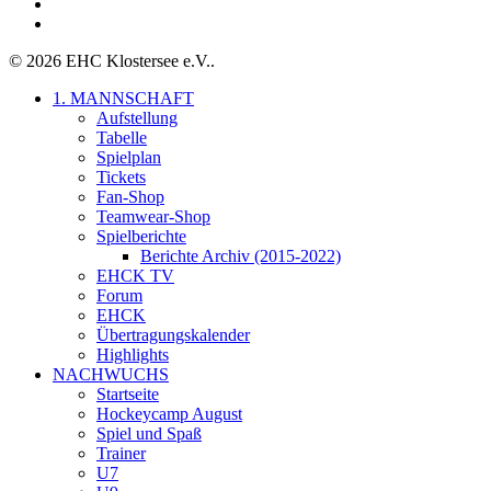
youtube
instagram
© 2026 EHC Klostersee e.V..
Close
1. MANNSCHAFT
Menu
Aufstellung
Tabelle
Spielplan
Tickets
Fan-Shop
Teamwear-Shop
Spielberichte
Berichte Archiv (2015-2022)
EHCK TV
Forum
EHCK
Übertragungskalender
Highlights
NACHWUCHS
Startseite
Hockeycamp August
Spiel und Spaß
Trainer
U7