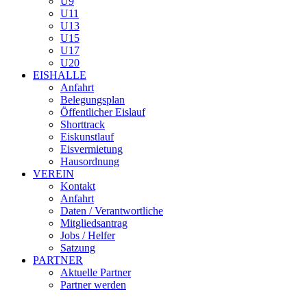
U9
U11
U13
U15
U17
U20
EISHALLE
Anfahrt
Belegungsplan
Öffentlicher Eislauf
Shorttrack
Eiskunstlauf
Eisvermietung
Hausordnung
VEREIN
Kontakt
Anfahrt
Daten / Verantwortliche
Mitgliedsantrag
Jobs / Helfer
Satzung
PARTNER
Aktuelle Partner
Partner werden