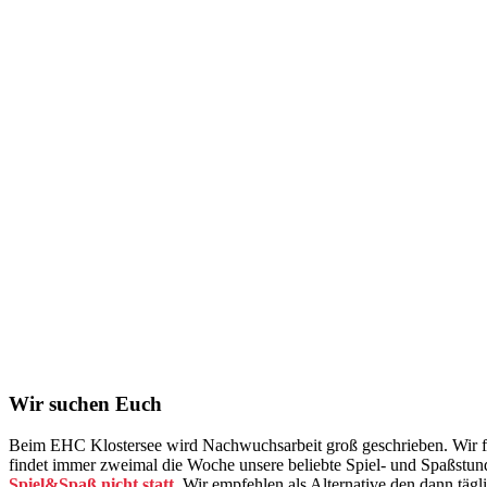
SPIEL UND SPASS
Wir bringen dich auf die Kufen – Eislaufen lernen le
Saisonstart ist am 22.9.2023
Wir suchen Euch
Beim EHC Klostersee wird Nachwuchsarbeit groß geschrieben. Wir fre
findet immer zweimal die Woche unsere beliebte Spiel- und Spaßstunde 
Spiel&Spaß nicht statt.
Wir empfehlen als Alternative den dann tägli