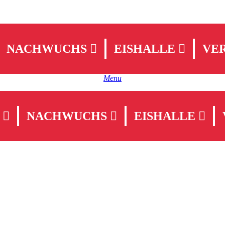
NACHWUCHS
EISHALLE
VE
search
Menu
NACHWUCHS
EISHALLE