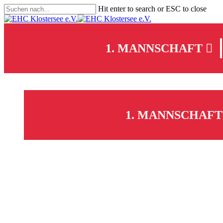
Skip
Hit enter to search or ESC to close
to
Close
main
Search
content
1. MANNSCHAFT
1. MANNSCHAFT
facebook
youtube
instagram
search