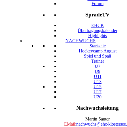
Forum
SpradeTV
EHCK
Übertragungskalender
Highlights
NACHWUCHS
Startseite
Hockeycamp August
Spiel und Spaß
Trainer
U7
U9
U11
U13
U15
U17
U20
Nachwuchsleitung
Martin Sauter
EMail:
nachwuchs@ehc-klostersee