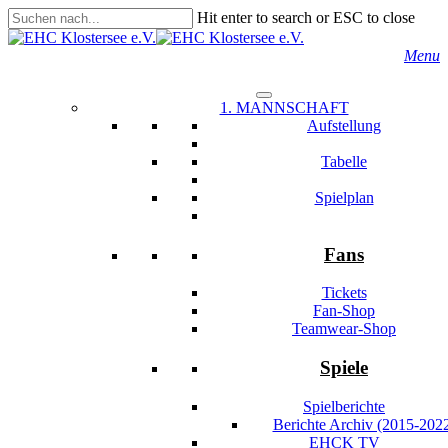
Skip
Hit enter to search or ESC to close
to
Close
main
Search
s
Menu
content
1. MANNSCHAFT
Aufstellung
Tabelle
Spielplan
Fans
Tickets
Fan-Shop
Teamwear-Shop
Spiele
Spielberichte
Berichte Archiv (2015-202
EHCK TV