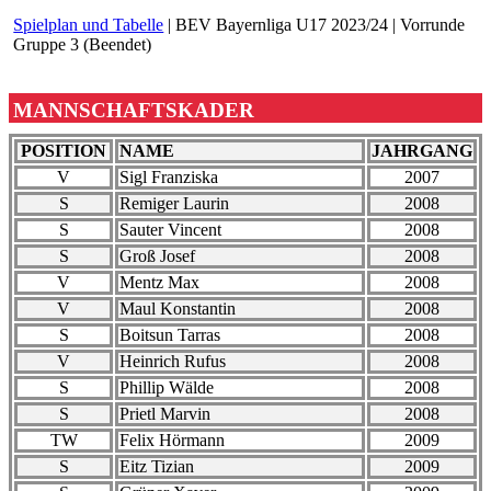
Spielplan und Tabelle
| BEV Bayernliga U17 2023/24 | Vorrunde
Gruppe 3 (Beendet)
MANNSCHAFTSKADER
POSITION
NAME
JAHRGANG
V
Sigl Franziska
2007
S
Remiger Laurin
2008
S
Sauter Vincent
2008
S
Groß Josef
2008
V
Mentz Max
2008
V
Maul Konstantin
2008
S
Boitsun Tarras
2008
V
Heinrich Rufus
2008
S
Phillip Wälde
2008
S
Prietl Marvin
2008
TW
Felix Hörmann
2009
S
Eitz Tizian
2009