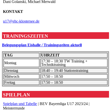
Dani Golanski, Michael Merwald
KONTAKT
u17@ehc-klostersee.de
TRAININGSZEITEN
Belegungsplan Eishalle / Trainingszeiten aktuell
TAG
UHRZEIT
17:30 – 18:30 TW Training +
Montag
Techniktraining
Dienstag
18:40 – 19:40 Stationstraining
Mittwoch
17:50 – 18:50
Freitag
17:50 – 18:50
SPIELPLAN
Spielplan und Tabelle
| BEV Bayernliga U17 2023/24 |
Meisterrrunde