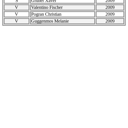
S
Grüner Xaver
2009
V
Valentino Fischer
2009
V
Pogran Christian
2009
V
Guggenmos Melanie
2009