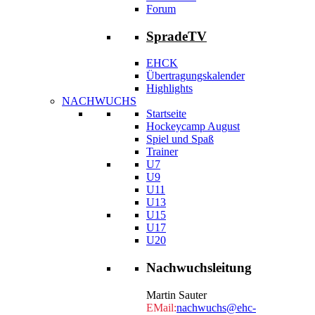
Forum
SpradeTV
EHCK
Übertragungskalender
Highlights
NACHWUCHS
Startseite
Hockeycamp August
Spiel und Spaß
Trainer
U7
U9
U11
U13
U15
U17
U20
Nachwuchsleitung
Martin Sauter
EMail:
nachwuchs@ehc-