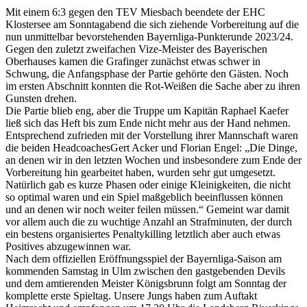
Mit einem 6:3 gegen den TEV Miesbach beendete der EHC
Klostersee am Sonntagabend die sich ziehende Vorbereitung auf die
nun unmittelbar bevorstehenden Bayernliga-Punkterunde 2023/24.
Gegen den zuletzt zweifachen Vize-Meister des Bayerischen
Oberhauses kamen die Grafinger zunächst etwas schwer in
Schwung, die Anfangsphase der Partie gehörte den Gästen. Noch
im ersten Abschnitt konnten die Rot-Weißen die Sache aber zu ihren
Gunsten drehen.
Die Partie blieb eng, aber die Truppe um Kapitän Raphael Kaefer
ließ sich das Heft bis zum Ende nicht mehr aus der Hand nehmen.
Entsprechend zufrieden mit der Vorstellung ihrer Mannschaft waren
die beiden HeadcoachesGert Acker und Florian Engel: „Die Dinge,
an denen wir in den letzten Wochen und insbesondere zum Ende der
Vorbereitung hin gearbeitet haben, wurden sehr gut umgesetzt.
Natürlich gab es kurze Phasen oder einige Kleinigkeiten, die nicht
so optimal waren und ein Spiel maßgeblich beeinflussen können
und an denen wir noch weiter feilen müssen.“ Gemeint war damit
vor allem auch die zu wuchtige Anzahl an Strafminuten, der durch
ein bestens organisiertes Penaltykilling letztlich aber auch etwas
Positives abzugewinnen war.
Nach dem offiziellen Eröffnungsspiel der Bayernliga-Saison am
kommenden Samstag in Ulm zwischen den gastgebenden Devils
und dem amtierenden Meister Königsbrunn folgt am Sonntag der
komplette erste Spieltag. Unsere Jungs haben zum Auftakt