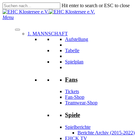
Skip
Hit enter to search or ESC to close
to
Close
main
Search
search
Menu
content
1. MANNSCHAFT
Aufstellung
Tabelle
Spielplan
Fans
Tickets
Fan-Shop
Teamwear-Shop
Spiele
Spielberichte
Berichte Archiv (2015-2022)
EHCK TV