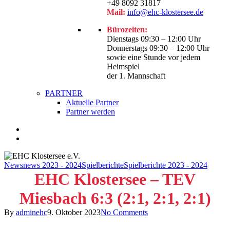
+49 8092 31817
Mail:
info@ehc-klostersee.de
Bürozeiten:
Dienstags 09:30 – 12:00 Uhr
Donnerstags 09:30 – 12:00 Uhr
sowie eine Stunde vor jedem
Heimspiel
der 1. Mannschaft
PARTNER
Aktuelle Partner
Partner werden
facebook
youtube
instagram
search
News
news 2023 - 2024
Spielberichte
Spielberichte 2023 - 2024
EHC Klostersee – TEV
Miesbach 6:3 (2:1, 2:1, 2:1)
By
adminehc
9. Oktober 2023
No Comments