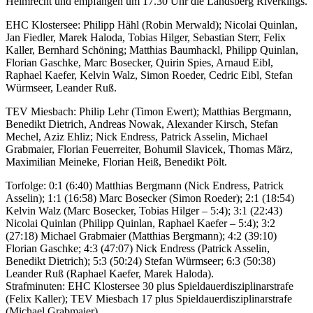
Heimrecht und empfangen um 17.30 Uhr die Landsberg Riverkings.
EHC Klostersee: Philipp Hähl (Robin Merwald); Nicolai Quinlan,
Jan Fiedler, Marek Haloda, Tobias Hilger, Sebastian Sterr, Felix
Kaller, Bernhard Schöning; Matthias Baumhackl, Philipp Quinlan,
Florian Gaschke, Marc Bosecker, Quirin Spies, Arnaud Eibl,
Raphael Kaefer, Kelvin Walz, Simon Roeder, Cedric Eibl, Stefan
Würmseer, Leander Ruß.
TEV Miesbach: Philip Lehr (Timon Ewert); Matthias Bergmann,
Benedikt Dietrich, Andreas Nowak, Alexander Kirsch, Stefan
Mechel, Aziz Ehliz; Nick Endress, Patrick Asselin, Michael
Grabmaier, Florian Feuerreiter, Bohumil Slavicek, Thomas März,
Maximilian Meineke, Florian Heiß, Benedikt Pölt.
Torfolge: 0:1 (6:40) Matthias Bergmann (Nick Endress, Patrick
Asselin); 1:1 (16:58) Marc Bosecker (Simon Roeder); 2:1 (18:54)
Kelvin Walz (Marc Bosecker, Tobias Hilger – 5:4); 3:1 (22:43)
Nicolai Quinlan (Philipp Quinlan, Raphael Kaefer – 5:4); 3:2
(27:18) Michael Grabmaier (Matthias Bergmann); 4:2 (39:10)
Florian Gaschke; 4:3 (47:07) Nick Endress (Patrick Asselin,
Benedikt Dietrich); 5:3 (50:24) Stefan Würmseer; 6:3 (50:38)
Leander Ruß (Raphael Kaefer, Marek Haloda).
Strafminuten: EHC Klostersee 30 plus Spieldauerdisziplinarstrafe
(Felix Kaller); TEV Miesbach 17 plus Spieldauerdisziplinarstrafe
(Michael Grabmaier).