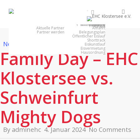
Skip
searc
facebook
youtube
instagram
to
main
1. MANNSCHAFT
NACHWUCHS
PARTNER
EISHALLE
VEREIN
content
Aktuelle Partner
Anfahrt
Partner werden
Belegungsplan
Öffentlicher Eislauf
Shorttrack
News
news 2023 - 2024
Eiskunstlauf
Eisvermietung
Family Day – EHC
Hausordnung
Klostersee vs.
Schweinfurt
Mighty Dogs
By
adminehc
4. Januar 2024
No Comments