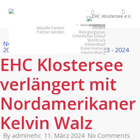
Skip
searc
facebook
youtube
instagram
to
main
1. MANNSCHAFT
NACHWUCHS
PARTNER
EISHALLE
VEREIN
content
Aktuelle Partner
Anfahrt
Partner werden
Belegungsplan
Öffentlicher Eislauf
Shorttrack
News
news 2023 -
Eiskunstlauf
2024
Spielberichte
Spielberichte 2023 - 2024
Eisvermietung
Hausordnung
EHC Klostersee
verlängert mit
Nordamerikaner
Kelvin Walz
By
adminehc
11. März 2024
No Comments