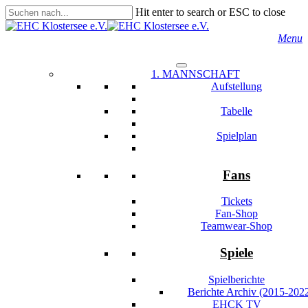
Skip
Hit enter to search or ESC to close
to
Close
main
Search
s
Menu
content
1. MANNSCHAFT
Aufstellung
Tabelle
Spielplan
Fans
Tickets
Fan-Shop
Teamwear-Shop
Spiele
Spielberichte
Berichte Archiv (2015-202
EHCK TV