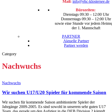
Mail:
info@ehc-klostersee.de
Bürozeiten:
Dienstags 09:30 – 12:00 Uhr
Donnerstags 09:30 – 12:00 Uhr
sowie eine Stunde vor jedem Heims
der 1. Mannschaft
PARTNER
Aktuelle Partner
Partner werden
Category
facebook
youtube
instagram
search
Nachwuchs
Nachwuchs
Wir suchen U17/U20 Spieler für kommende Saison
Wir suchen für kommende Saison ambitionierte Spieler der
Jahrgänge 2009-2005. Es sind sowohl in unserem sehr guten U17
Team, das gerade um den Aufstieg in die DEB Division 2 kämpft,