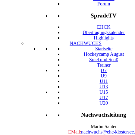
Forum
SpradeTV
EHCK
Übertragungskalender
Highlights
NACHWUCHS
Startseite
Hockeycamp August
Spiel und Spaß
Trainer
U7
U9
U11
U13
U15
U17
U20
Nachwuchsleitung
Martin Sauter
EMail:
nachwuchs@ehc-klostersee