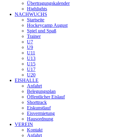
Übertragungskalender
Highlights
NACHWUCHS
Startseite
Hockeycamp August
Spiel und Spaß
Trainer
U7
U9
U11
U13
U15
U17
U20
EISHALLE
Anfahrt
Belegungsplan
Öffentlicher Eislauf
Shorttrack
Eiskunstlauf
Eisvermietung
Hausordnung
VEREIN
Kontakt
Anfahrt