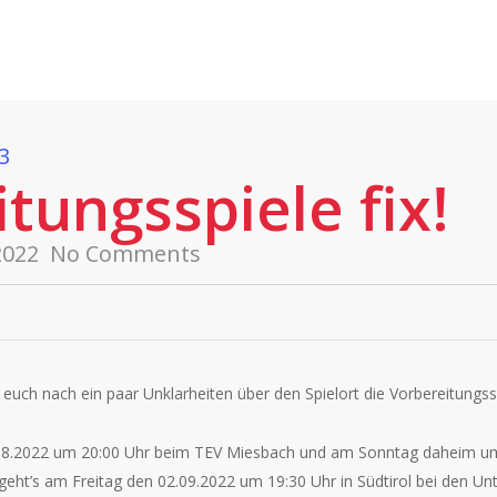
Fans
Spiele
SpradeTV
Nachwuchsleitung
klostersee.de
EMail:
nachwuchs@ehc-klostersee.de
3
tungsspiele fix!
 2022
No Comments
 euch nach ein paar Unklarheiten über den Spielort die Vorbereitungss
08.2022 um 20:00 Uhr beim TEV Miesbach und am Sonntag daheim um
 geht’s am Freitag den 02.09.2022 um 19:30 Uhr in Südtirol bei den Unt