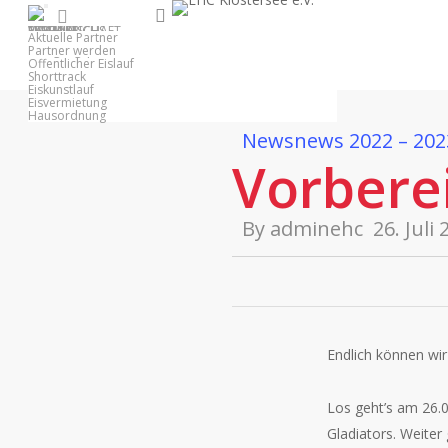
Skip
search
facebook
youtube
instagram
1. MANNSCHAFT
NACHWUCHS
EISHALLE
VEREIN
PARTNER
to
Anfahrt
Aktuelle Partner
Belegungsplan
Partner werden
main
Öffentlicher Eislauf
Shorttrack
content
Eiskunstlauf
Eisvermietung
Hausordnung
News
news 2022 – 202
Vorberei
By
adminehc
26. Juli
Endlich können wir
Los geht’s am 26.
Gladiators. Weiter