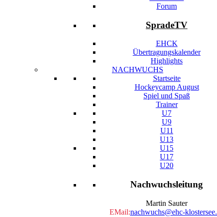
Forum
SpradeTV
EHCK
Übertragungskalender
Highlights
NACHWUCHS
Startseite
Hockeycamp August
Spiel und Spaß
Trainer
U7
U9
U11
U13
U15
U17
U20
Nachwuchsleitung
Martin Sauter
EMail:
nachwuchs@ehc-klostersee