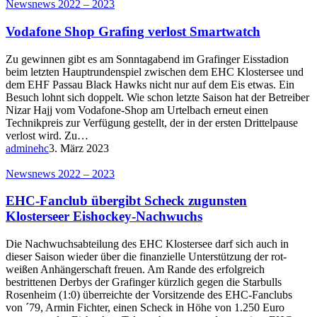
News
news 2022 – 2023
Vodafone Shop Grafing verlost Smartwatch
Zu gewinnen gibt es am Sonntagabend im Grafinger Eisstadion
beim letzten Hauptrundenspiel zwischen dem EHC Klostersee und
dem EHF Passau Black Hawks nicht nur auf dem Eis etwas. Ein
Besuch lohnt sich doppelt. Wie schon letzte Saison hat der Betreiber
Nizar Hajj vom Vodafone-Shop am Urtelbach erneut einen
Technikpreis zur Verfügung gestellt, der in der ersten Drittelpause
verlost wird. Zu…
adminehc
3. März 2023
News
news 2022 – 2023
EHC-Fanclub übergibt Scheck zugunsten
Klosterseer Eishockey-Nachwuchs
Die Nachwuchsabteilung des EHC Klostersee darf sich auch in
dieser Saison wieder über die finanzielle Unterstützung der rot-
weißen Anhängerschaft freuen. Am Rande des erfolgreich
bestrittenen Derbys der Grafinger kürzlich gegen die Starbulls
Rosenheim (1:0) überreichte der Vorsitzende des EHC-Fanclubs
von ´79, Armin Fichter, einen Scheck in Höhe von 1.250 Euro