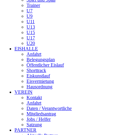
Trainer
U7
U9
U11
U13
U15
U17
U20
EISHALLE
Anfahrt
Belegungsplan
Öffentlicher Eislauf
Shorttrack
Eiskunstlauf
Eisvermietung
Hausordnung
VEREIN
Kontakt
Anfahrt
Daten / Verantwortliche
Mitgliedsantrag
Jobs / Helfer
Satzung
PARTNER