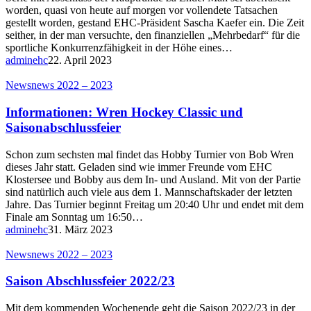
worden, quasi von heute auf morgen vor vollendete Tatsachen
gestellt worden, gestand EHC-Präsident Sascha Kaefer ein. Die Zeit
seither, in der man versuchte, den finanziellen „Mehrbedarf“ für die
sportliche Konkurrenzfähigkeit in der Höhe eines…
adminehc
22. April 2023
News
news 2022 – 2023
Informationen: Wren Hockey Classic und
Saisonabschlussfeier
Schon zum sechsten mal findet das Hobby Turnier von Bob Wren
dieses Jahr statt. Geladen sind wie immer Freunde vom EHC
Klostersee und Bobby aus dem In- und Ausland. Mit von der Partie
sind natürlich auch viele aus dem 1. Mannschaftskader der letzten
Jahre. Das Turnier beginnt Freitag um 20:40 Uhr und endet mit dem
Finale am Sonntag um 16:50…
adminehc
31. März 2023
News
news 2022 – 2023
Saison Abschlussfeier 2022/23
Mit dem kommenden Wochenende geht die Saison 2022/23 in der