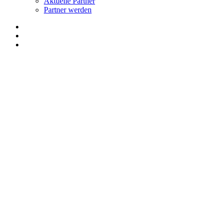
Aktuelle Partner
Partner werden
facebook
youtube
instagram