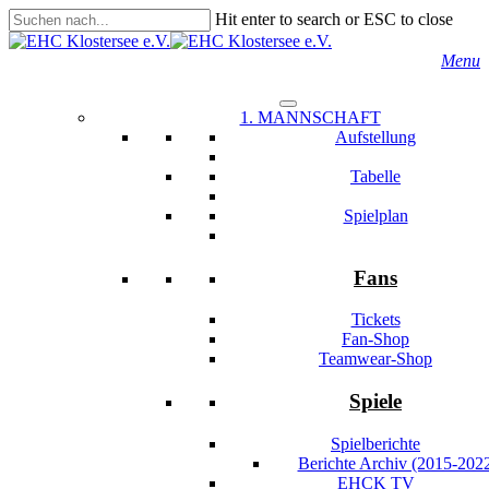
Skip
Hit enter to search or ESC to close
to
Close
main
Search
s
Menu
content
1. MANNSCHAFT
Aufstellung
Tabelle
Spielplan
Fans
Tickets
Fan-Shop
Teamwear-Shop
Spiele
Spielberichte
Berichte Archiv (2015-202
EHCK TV