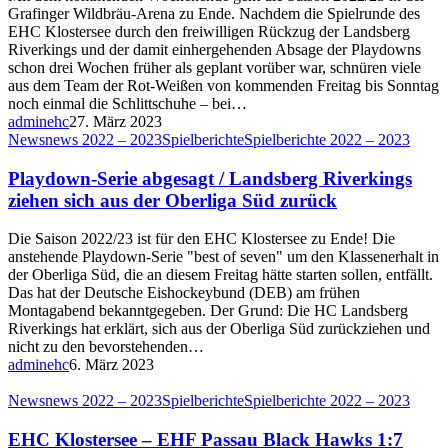
Grafinger Wildbräu-Arena zu Ende. Nachdem die Spielrunde des
EHC Klostersee durch den freiwilligen Rückzug der Landsberg
Riverkings und der damit einhergehenden Absage der Playdowns
schon drei Wochen früher als geplant vorüber war, schnüren viele
aus dem Team der Rot-Weißen von kommenden Freitag bis Sonntag
noch einmal die Schlittschuhe – bei…
adminehc
27. März 2023
News
news 2022 – 2023
Spielberichte
Spielberichte 2022 – 2023
Playdown-Serie abgesagt / Landsberg Riverkings
ziehen sich aus der Oberliga Süd zurück
Die Saison 2022/23 ist für den EHC Klostersee zu Ende! Die
anstehende Playdown-Serie "best of seven" um den Klassenerhalt in
der Oberliga Süd, die an diesem Freitag hätte starten sollen, entfällt.
Das hat der Deutsche Eishockeybund (DEB) am frühen
Montagabend bekanntgegeben. Der Grund: Die HC Landsberg
Riverkings hat erklärt, sich aus der Oberliga Süd zurückziehen und
nicht zu den bevorstehenden…
adminehc
6. März 2023
News
news 2022 – 2023
Spielberichte
Spielberichte 2022 – 2023
EHC Klostersee – EHF Passau Black Hawks 1:7