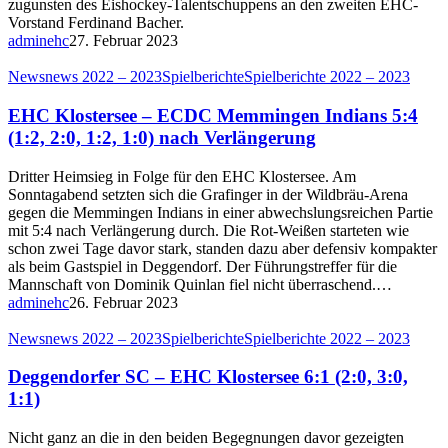
zugunsten des Eishockey-Talentschuppens an den zweiten EHC-
Vorstand Ferdinand Bacher.
adminehc
27. Februar 2023
News
news 2022 – 2023
Spielberichte
Spielberichte 2022 – 2023
EHC Klostersee – ECDC Memmingen Indians 5:4
(1:2, 2:0, 1:2, 1:0) nach Verlängerung
Dritter Heimsieg in Folge für den EHC Klostersee. Am
Sonntagabend setzten sich die Grafinger in der Wildbräu-Arena
gegen die Memmingen Indians in einer abwechslungsreichen Partie
mit 5:4 nach Verlängerung durch. Die Rot-Weißen starteten wie
schon zwei Tage davor stark, standen dazu aber defensiv kompakter
als beim Gastspiel in Deggendorf. Der Führungstreffer für die
Mannschaft von Dominik Quinlan fiel nicht überraschend.…
adminehc
26. Februar 2023
News
news 2022 – 2023
Spielberichte
Spielberichte 2022 – 2023
Deggendorfer SC – EHC Klostersee 6:1 (2:0, 3:0,
1:1)
Nicht ganz an die in den beiden Begegnungen davor gezeigten