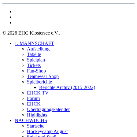
facebook
youtube
instagram
© 2026 EHC Klostersee e.V..
Close
1. MANNSCHAFT
Menu
Aufstellung
Tabelle
Spielplan
Tickets
Fan-Shop
Teamwear-Shop
Spielberichte
Berichte Archiv (2015-2022)
EHCK TV
Forum
EHCK
Übertragungskalender
Highlights
NACHWUCHS
Startseite
Hockeycamp August
Spiel und Spaß