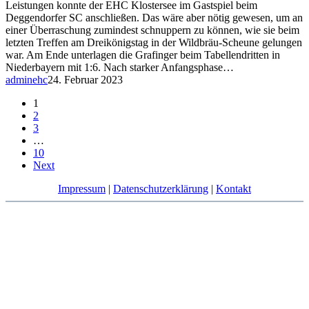
Leistungen konnte der EHC Klostersee im Gastspiel beim
Deggendorfer SC anschließen. Das wäre aber nötig gewesen, um an
einer Überraschung zumindest schnuppern zu können, wie sie beim
letzten Treffen am Dreikönigstag in der Wildbräu-Scheune gelungen
war. Am Ende unterlagen die Grafinger beim Tabellendritten in
Niederbayern mit 1:6. Nach starker Anfangsphase…
adminehc
24. Februar 2023
1
2
3
…
10
Next
Impressum
|
Datenschutzerklärung
|
Kontakt