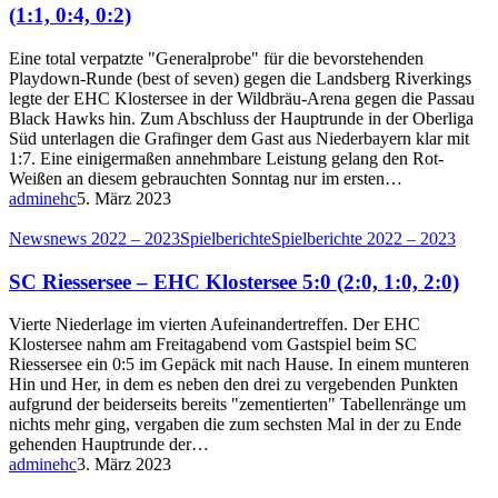
(1:1, 0:4, 0:2)
Eine total verpatzte "Generalprobe" für die bevorstehenden
Playdown-Runde (best of seven) gegen die Landsberg Riverkings
legte der EHC Klostersee in der Wildbräu-Arena gegen die Passau
Black Hawks hin. Zum Abschluss der Hauptrunde in der Oberliga
Süd unterlagen die Grafinger dem Gast aus Niederbayern klar mit
1:7. Eine einigermaßen annehmbare Leistung gelang den Rot-
Weißen an diesem gebrauchten Sonntag nur im ersten…
adminehc
5. März 2023
News
news 2022 – 2023
Spielberichte
Spielberichte 2022 – 2023
SC Riessersee – EHC Klostersee 5:0 (2:0, 1:0, 2:0)
Vierte Niederlage im vierten Aufeinandertreffen. Der EHC
Klostersee nahm am Freitagabend vom Gastspiel beim SC
Riessersee ein 0:5 im Gepäck mit nach Hause. In einem munteren
Hin und Her, in dem es neben den drei zu vergebenden Punkten
aufgrund der beiderseits bereits "zementierten" Tabellenränge um
nichts mehr ging, vergaben die zum sechsten Mal in der zu Ende
gehenden Hauptrunde der…
adminehc
3. März 2023