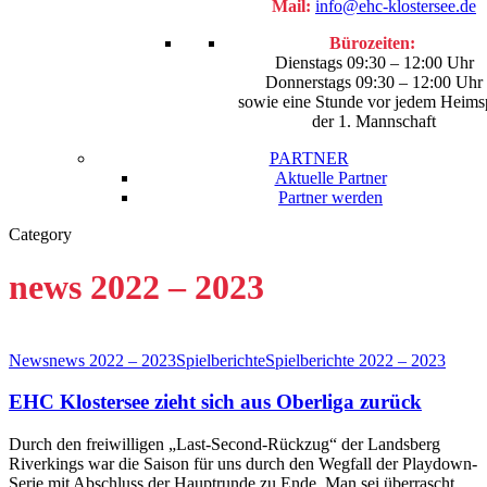
Mail:
info@ehc-klostersee.de
Bürozeiten:
Dienstags 09:30 – 12:00 Uhr
Donnerstags 09:30 – 12:00 Uhr
sowie eine Stunde vor jedem Heims
der 1. Mannschaft
PARTNER
Aktuelle Partner
Partner werden
Category
facebook
youtube
instagram
search
news 2022 – 2023
News
news 2022 – 2023
Spielberichte
Spielberichte 2022 – 2023
EHC Klostersee zieht sich aus Oberliga zurück
Durch den freiwilligen „Last-Second-Rückzug“ der Landsberg
Riverkings war die Saison für uns durch den Wegfall der Playdown-
Serie mit Abschluss der Hauptrunde zu Ende. Man sei überrascht