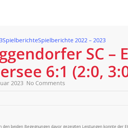
Fans
Spiele
SpradeTV
Nachwuchsleitung
klostersee.de
EMail:
nachwuchs@ehc-klostersee.de
3
Spielberichte
Spielberichte 2022 – 2023
ggendorfer SC – 
ersee 6:1 (2:0, 3:0
ruar 2023
No Comments
 in den beiden Begegnungen davor gezeigten Leistungen konnte der E