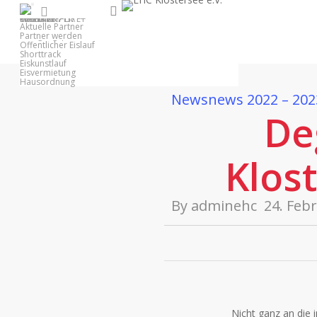
Skip
search
facebook
youtube
instagram
1. MANNSCHAFT
NACHWUCHS
EISHALLE
VEREIN
PARTNER
to
Anfahrt
Aktuelle Partner
Belegungsplan
Partner werden
main
Öffentlicher Eislauf
Shorttrack
content
Eiskunstlauf
Eisvermietung
Hausordnung
News
news 2022 – 202
De
Klost
By
adminehc
24. Feb
Nicht ganz an die