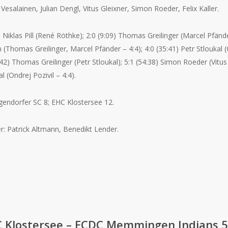
li Vesalainen, Julian Dengl, Vitus Gleixner, Simon Roeder, Felix Kaller.
) Niklas Pill (René Röthke); 2:0 (
9:09
) Thomas Greilinger (Marcel Pfänder
homas Greilinger, Marcel Pfänder – 4:4); 4:0 (35:41) Petr Stloukal (
42) Thomas Greilinger (Petr Stloukal); 5:1 (54:38) Simon Roeder (Vitus 
l (Ondrej Pozivil – 4:4).
gendorfer SC 8; EHC Klostersee 12.
r: Patrick Altmann, Benedikt Lender.
 Klostersee – ECDC Memmingen Indians 5:4 (