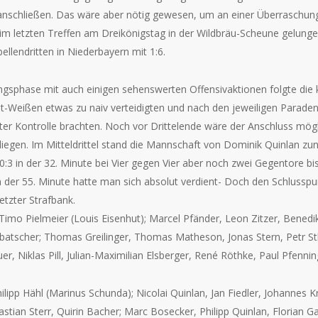
nschließen. Das wäre aber nötig gewesen, um an einer Überraschun
im letzten Treffen am Dreikönigstag in der Wildbräu-Scheune gelung
ellendritten in Niederbayern mit 1:6.
ngsphase mit auch einigen sehenswerten Offensivaktionen folgte die
ot-Weißen etwas zu naiv verteidigten und nach den jeweiligen Paraden
ter Kontrolle brachten. Noch vor Drittelende wäre der Anschluss mög
iegen. Im Mitteldrittel stand die Mannschaft von Dominik Quinlan zunä
3 in der 32. Minute bei Vier gegen Vier aber noch zwei Gegentore b
n der 55. Minute hatte man sich absolut verdient- Doch den Schlussp
etzter Strafbank.
imo Pielmeier (Louis Eisenhut); Marcel Pfänder, Leon Zitzer, Benedikt
batscher; Thomas Greilinger, Thomas Matheson, Jonas Stern, Petr Stl
er, Niklas Pill, Julian-Maximilian Elsberger, René Röthke, Paul Pfenni
ilipp Hähl (Marinus Schunda); Nicolai Quinlan, Jan Fiedler, Johannes K
astian Sterr, Quirin Bacher; Marc Bosecker, Philipp Quinlan, Florian