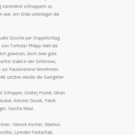
g zumindest schnuppern zu
en war. Am Ende unterlagen die
 kalte Dusche per Doppelschlag
 von Torhüter Philipp Hähl die
lich gewesen, doch zwei gute
chst stabil in der Defensive,
is zur Pausensirene hinnehmen.
unkt setzten wieder die Gastgeber
 Schopper, Ondrej Pozivil, Silvan
oukal, Antonin Dusek, Patrik
nger, Sascha Maul.
roner, Yannick Kischer, Marinus
 Gaschke, Lynnden Pastachak,