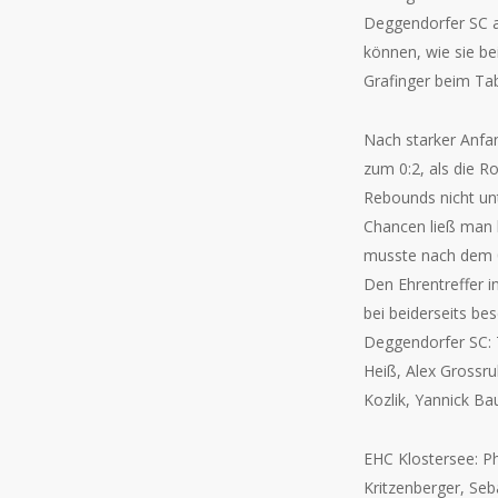
Deggendorfer SC a
können, wie sie be
Grafinger beim Tab
Nach starker Anfa
zum 0:2, als die R
Rebounds nicht un
Chancen ließ man l
musste nach dem 0:
Den Ehrentreffer i
bei beiderseits bes
Deggendorfer SC: T
Heiß, Alex Grossru
Kozlik, Yannick Bau
EHC Klostersee: Ph
Kritzenberger, Seb