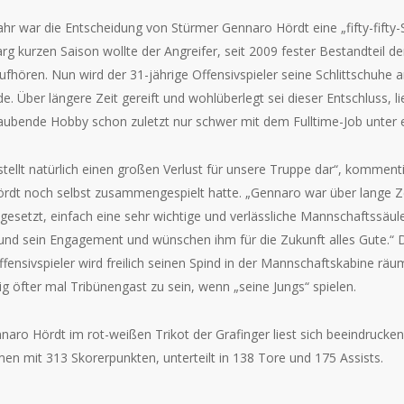
hr war die Entscheidung von Stürmer Gennaro Hördt eine „fifty-fifty-
g kurzen Saison wollte der Angreifer, seit 2009 fester Bestandteil 
aufhören. Nun wird der 31-jährige Offensivspieler seine Schlittschuhe
. Über längere Zeit gereift und wohlüberlegt sei dieser Entschluss, l
raubende Hobby schon zuletzt nur schwer mit dem Fulltime-Job unter 
stellt natürlich einen großen Verlust für unsere Truppe dar“, komme
ördt noch selbst zusammengespielt hatte. „Gennaro war über lange Zei
esetzt, einfach eine sehr wichtige und verlässliche Mannschaftssäul
 und sein Engagement und wünschen ihm für die Zukunft alles Gute.“ 
ensivspieler wird freilich seinen Spind in der Mannschaftskabine räu
ig öfter mal Tribünengast zu sein, wenn „seine Jungs“ spielen.
naro Hördt im rot-weißen Trikot der Grafinger liest sich beeindrucken
n mit 313 Skorerpunkten, unterteilt in 138 Tore und 175 Assists.