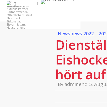
Skip
search
facebook
youtube
instagram
1. MANNSCHAFT
NACHWUCHS
EISHALLE
VEREIN
PARTNER
to
Anfahrt
Aktuelle Partner
Belegungsplan
Partner werden
main
Öffentlicher Eislauf
Shorttrack
content
Eiskunstlauf
Eisvermietung
Hausordnung
News
news 2022 – 202
Dienstäl
Eishock
hört auf
By
adminehc
5. Augu