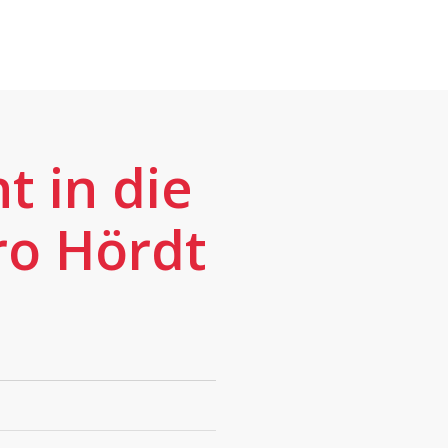
t in die
ro Hördt