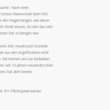
Sache“. Nach einer
der ersten Mannschaft beim EHC
 an den Nagel hängen, wie dieser
ieß Hördt wissen, für den das sehr
einen Hut zu bringen war.
ntierte EHC-Headcoach Dominik
t aus den Angriffsreihen nicht
e. Wir können uns nur bedanken
Der seit 13 Jahren ununterbrochen
men, hat aber bereits
d: 471 Pflichtspiele kamen