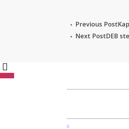
Previous Post
Kap
Next Post
DEB ste
Share
facebook