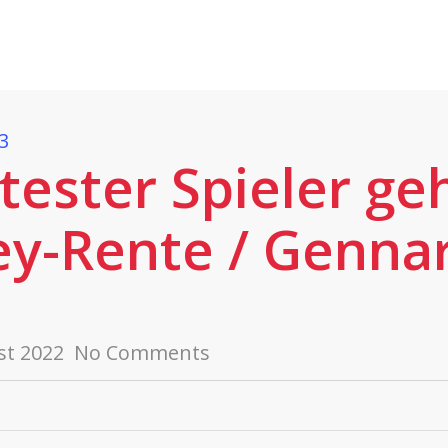
Fans
Spiele
SpradeTV
Nachwuchsleitung
klostersee.de
EMail:
nachwuchs@ehc-klostersee.de
3
tester Spieler geh
ey-Rente / Genna
st 2022
No Comments