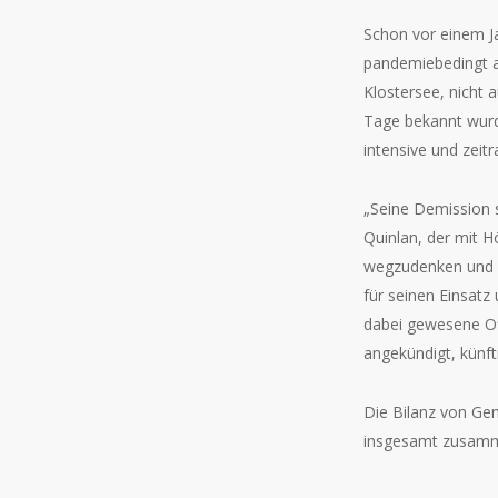
Schon vor einem Ja
pandemiebedingt ar
Klostersee, nicht 
Tage bekannt wurde
intensive und zeit
„Seine Demission 
Quinlan, der mit H
wegzudenken und g
für seinen Einsatz
dabei gewesene Off
angekündigt, künft
Die Bilanz von Gen
insgesamt zusamme