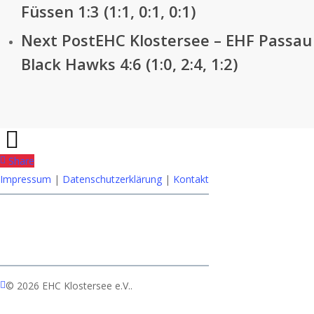
Füssen 1:3 (1:1, 0:1, 0:1)
Next Post
EHC Klostersee – EHF Passau
Black Hawks 4:6 (1:0, 2:4, 1:2)
Share
Impressum
|
Datenschutzerklärung
|
Kontakt
facebook
© 2026 EHC Klostersee e.V..
youtube