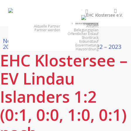
Skip
searc
facebook
youtube
instagram
to
main
1. MANNSCHAFT
NACHWUCHS
PARTNER
EISHALLE
VEREIN
content
Aktuelle Partner
Anfahrt
Partner werden
Belegungsplan
Öffentlicher Eislauf
Shorttrack
News
news 2022 –
Eiskunstlauf
2023
Spielberichte
Spielberichte 2022 – 2023
Eisvermietung
Hausordnung
EHC Klostersee –
EV Lindau
Islanders 1:2
(0:1, 0:0, 1:0, 0:1)