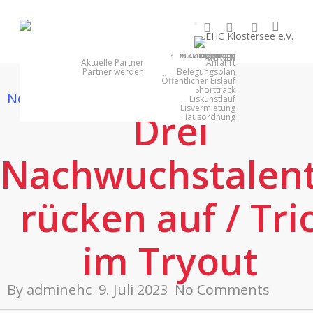
Skip
searc
facebook
youtube
instagram
to
main
1. MANNSCHAFT
NACHWUCHS
PARTNER
EISHALLE
VEREIN
content
Aktuelle Partner
Anfahrt
Partner werden
Belegungsplan
Öffentlicher Eislauf
Shorttrack
News
news 2023 - 2024
Eiskunstlauf
Eisvermietung
Drei
Hausordnung
Nachwuchstalen
rücken auf / Tri
im Tryout
By
adminehc
9. Juli 2023
No Comments