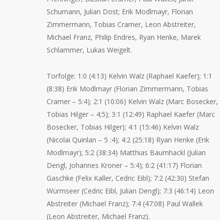
Schumann, Julian Dost; Erik Modlmayr, Florian
Zimmermann, Tobias Cramer, Leon Abstreiter,
Michael Franz, Philip Endres, Ryan Henke, Marek
Schlammer, Lukas Weigelt.
Torfolge: 1:0 (
4:13
) Kelvin Walz (Raphael Kaefer); 1:1
(
8:38
) Erik Modlmayr (Florian Zimmermann, Tobias
Cramer – 5:4); 2:1 (
10:06
) Kelvin Walz (Marc Bosecker,
Tobias Hilger – 4;5); 3:1 (
12:49
) Raphael Kaefer (Marc
Bosecker, Tobias Hilger); 4:1 (
15:46
) Kelvin Walz
(Nicolai Quinlan – 5 :4); 4:2 (25:18) Ryan Henke (Erik
Modlmayr); 5:2 (38:34) Matthias Baumhackl (Julian
Dengl, Johannes Kroner – 5:4); 6:2 (41:17) Florian
Gaschke (Felix Kaller, Cedric Eibl); 7:2 (42:30) Stefan
Würmseer (Cedric Eibl, Julian Dengl); 7:3 (46:14) Leon
Abstreiter (Michael Franz); 7:4 (47:08) Paul Wallek
(Leon Abstreiter, Michael Franz).