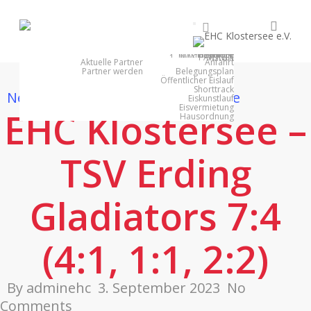
Skip
searc
facebook
youtube
instagram
to
main
1. MANNSCHAFT
NACHWUCHS
PARTNER
EISHALLE
VEREIN
content
Aktuelle Partner
Anfahrt
Partner werden
Belegungsplan
Öffentlicher Eislauf
Shorttrack
News
news 2023 - 2024
Spielberichte
Eiskunstlauf
Eisvermietung
EHC Klostersee –
Hausordnung
TSV Erding
Gladiators 7:4
(4:1, 1:1, 2:2)
By
adminehc
3. September 2023
No
Comments