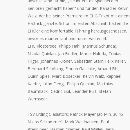
anschließend für die, „die ihr erstes Spiel bei den
Senioren gemacht haben“ und für den Kanadier Kelvin
Walz, der bei seiner Premiere im EHC-Trikot mit einem
Hattrick glänzte. Schon im ersten Abschnitt hatten die
EHCler eine komfortable Führung herausgeschossen,
bevor es munter rauf und runter weiterlief.
EHC Klostersee: Philipp Hähl (Marinus Schunda);
Nicolai Quinlan, Jan Fiedler, Marek Haloda, Tobias
Hilger, Johannes Kroner, Sebastian Sterr, Felix Kaller,
Bernhard Schöning; Florian Gaschke, Arnaud Eibl,
Quirin Spies, Marc Bosecker, Kelvin Walz, Raphael
Kaefer, Julian Dengl, Philipp Quinlan, Matthias
Baumhackl, Cedric Eibl, Leander Ruß, Stefan
Würmseer.
TSV Erding Gladiators: Patrick Mayer (ab Min. 30:45
Niklas Schlammer); Mark Waldhausen, Paul
Pfenninger, Bastian Cramer, Paul Wallek, Janik