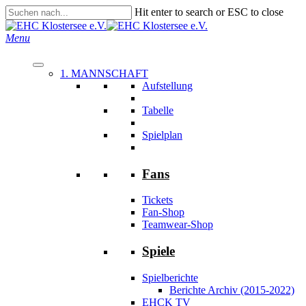
Skip
Hit enter to search or ESC to close
to
Close
main
Search
search
Menu
content
1. MANNSCHAFT
Aufstellung
Tabelle
Spielplan
Fans
Tickets
Fan-Shop
Teamwear-Shop
Spiele
Spielberichte
Berichte Archiv (2015-2022)
EHCK TV