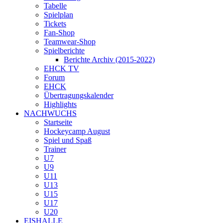
Tabelle
Spielplan
Tickets
Fan-Shop
Teamwear-Shop
Spielberichte
Berichte Archiv (2015-2022)
EHCK TV
Forum
EHCK
Übertragungskalender
Highlights
NACHWUCHS
Startseite
Hockeycamp August
Spiel und Spaß
Trainer
U7
U9
U11
U13
U15
U17
U20
EISHALLE