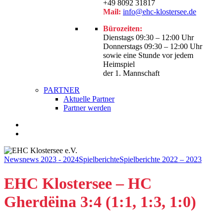
+49 8092 31817
Mail:
info@ehc-klostersee.de
Bürozeiten:
Dienstags 09:30 – 12:00 Uhr
Donnerstags 09:30 – 12:00 Uhr
sowie eine Stunde vor jedem
Heimspiel
der 1. Mannschaft
PARTNER
Aktuelle Partner
Partner werden
facebook
youtube
instagram
search
News
news 2023 - 2024
Spielberichte
Spielberichte 2022 – 2023
EHC Klostersee – HC
Gherdëina 3:4 (1:1, 1:3, 1:0)