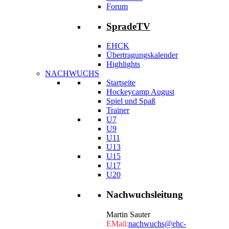
Forum
SpradeTV
EHCK
Übertragungskalender
Highlights
NACHWUCHS
Startseite
Hockeycamp August
Spiel und Spaß
Trainer
U7
U9
U11
U13
U15
U17
U20
Nachwuchsleitung
Martin Sauter
EMail:
nachwuchs@ehc-