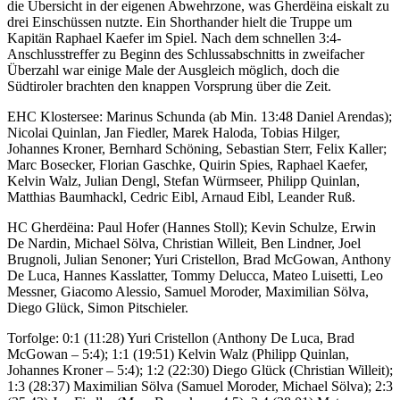
die Übersicht in der eigenen Abwehrzone, was Gherdëina eiskalt zu
drei Einschüssen nutzte. Ein Shorthander hielt die Truppe um
Kapitän Raphael Kaefer im Spiel. Nach dem schnellen 3:4-
Anschlusstreffer zu Beginn des Schlussabschnitts in zweifacher
Überzahl war einige Male der Ausgleich möglich, doch die
Südtiroler brachten den knappen Vorsprung über die Zeit.
EHC Klostersee: Marinus Schunda (ab Min. 13:48 Daniel Arendas);
Nicolai Quinlan, Jan Fiedler, Marek Haloda, Tobias Hilger,
Johannes Kroner, Bernhard Schöning, Sebastian Sterr, Felix Kaller;
Marc Bosecker, Florian Gaschke, Quirin Spies, Raphael Kaefer,
Kelvin Walz, Julian Dengl, Stefan Würmseer, Philipp Quinlan,
Matthias Baumhackl, Cedric Eibl, Arnaud Eibl, Leander Ruß.
HC Gherdëina: Paul Hofer (Hannes Stoll); Kevin Schulze, Erwin
De Nardin, Michael Sölva, Christian Willeit, Ben Lindner, Joel
Brugnoli, Julian Senoner; Yuri Cristellon, Brad McGowan, Anthony
De Luca, Hannes Kasslatter, Tommy Delucca, Mateo Luisetti, Leo
Messner, Giacomo Alessio, Samuel Moroder, Maximilian Sölva,
Diego Glück, Simon Pitschieler.
Torfolge: 0:1 (11:28) Yuri Cristellon (Anthony De Luca, Brad
McGowan – 5:4); 1:1 (19:51) Kelvin Walz (Philipp Quinlan,
Johannes Kroner – 5:4); 1:2 (22:30) Diego Glück (Christian Willeit);
1:3 (28:37) Maximilian Sölva (Samuel Moroder, Michael Sölva); 2:3