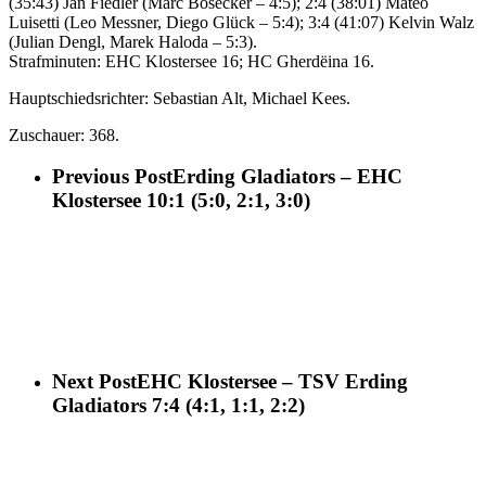
(35:43) Jan Fiedler (Marc Bosecker – 4:5); 2:4 (38:01) Mateo
Luisetti (Leo Messner, Diego Glück – 5:4); 3:4 (41:07) Kelvin Walz
(Julian Dengl, Marek Haloda – 5:3).
Strafminuten: EHC Klostersee 16; HC Gherdëina 16.
Hauptschiedsrichter: Sebastian Alt, Michael Kees.
Zuschauer: 368.
Previous Post
Erding Gladiators – EHC
Klostersee 10:1 (5:0, 2:1, 3:0)
Next Post
EHC Klostersee – TSV Erding
Gladiators 7:4 (4:1, 1:1, 2:2)