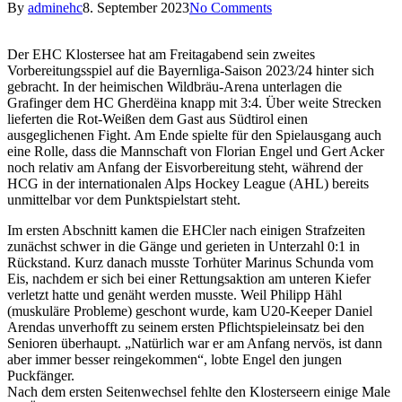
By
adminehc
8. September 2023
No Comments
Der EHC Klostersee hat am Freitagabend sein zweites
Vorbereitungsspiel auf die Bayernliga-Saison 2023/24 hinter sich
gebracht. In der heimischen Wildbräu-Arena unterlagen die
Grafinger dem HC Gherdëina knapp mit 3:4. Über weite Strecken
lieferten die Rot-Weißen dem Gast aus Südtirol einen
ausgeglichenen Fight. Am Ende spielte für den Spielausgang auch
eine Rolle, dass die Mannschaft von Florian Engel und Gert Acker
noch relativ am Anfang der Eisvorbereitung steht, während der
HCG in der internationalen Alps Hockey League (AHL) bereits
unmittelbar vor dem Punktspielstart steht.
Im ersten Abschnitt kamen die EHCler nach einigen Strafzeiten
zunächst schwer in die Gänge und gerieten in Unterzahl 0:1 in
Rückstand. Kurz danach musste Torhüter Marinus Schunda vom
Eis, nachdem er sich bei einer Rettungsaktion am unteren Kiefer
verletzt hatte und genäht werden musste. Weil Philipp Hähl
(muskuläre Probleme) geschont wurde, kam U20-Keeper Daniel
Arendas unverhofft zu seinem ersten Pflichtspieleinsatz bei den
Senioren überhaupt. „Natürlich war er am Anfang nervös, ist dann
aber immer besser reingekommen“, lobte Engel den jungen
Puckfänger.
Nach dem ersten Seitenwechsel fehlte den Klosterseern einige Male